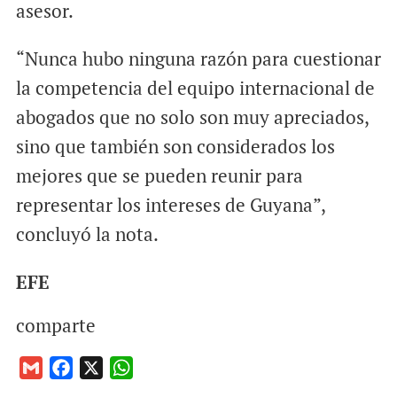
asesor.
“Nunca hubo ninguna razón para cuestionar
la competencia del equipo internacional de
abogados que no solo son muy apreciados,
sino que también son considerados los
mejores que se pueden reunir para
representar los intereses de Guyana”,
concluyó la nota.
EFE
comparte
G
F
X
W
m
a
h