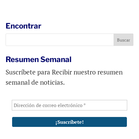
a
c
a
i
e
t
l
b
s
Encontrar
o
A
o
p
k
p
Resumen Semanal
Suscríbete para Recibir nuestro resumen
semanal de noticias.