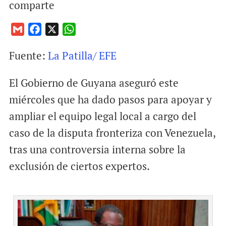
comparte
G
F
X
W
m
a
h
Fuente:
La Patilla/ EFE
a
c
a
i
e
t
El Gobierno de Guyana aseguró este
l
b
s
o
A
miércoles que ha dado pasos para apoyar y
o
p
ampliar el equipo legal local a cargo del
k
p
caso de la disputa fronteriza con Venezuela,
tras una controversia interna sobre la
exclusión de ciertos expertos.