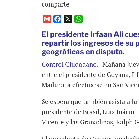
comparte
G
F
X
W
m
a
h
El presidente Irfaan Ali cue
a
c
a
repartir los ingresos de su 
i
e
t
geográficas en disputa.
l
b
s
o
A
Control Ciudadano.-
Mañana jueve
o
p
entre el presidente de Guyana, Irf
k
p
Maduro, a efectuarse en San Vice
Se espera que también asista a l
presidente de Brasil, Luiz Inácio
Vicente y las Granadinas, Ralph 
El presidente de Guyana, en decla