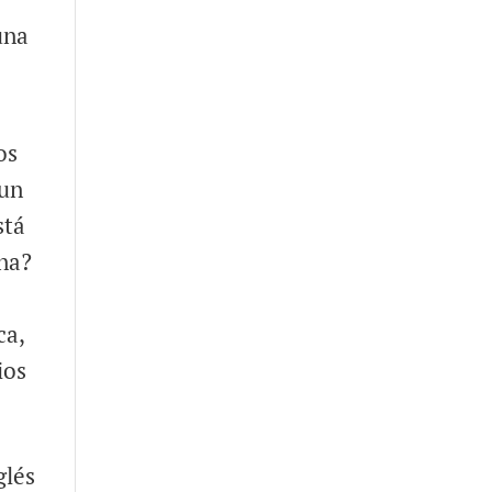
una
os
 un
stá
ana?
ca,
ios
glés