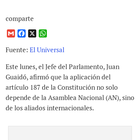
comparte
G
F
X
W
m
a
h
Fuente:
El Universal
a
c
a
i
e
t
Este lunes, el Jefe del Parlamento, Juan
l
b
s
o
A
Guaidó, afirmó que la aplicación del
o
p
artículo 187 de la Constitución no solo
k
p
depende de la Asamblea Nacional (AN), sino
de los aliados internacionales.