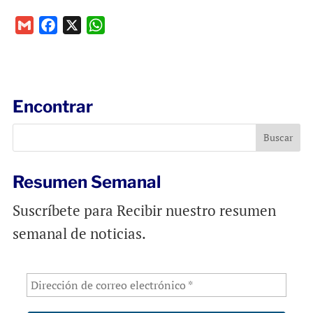
G
F
X
W
m
a
h
a
c
a
i
e
t
l
b
s
Encontrar
o
A
o
p
k
p
Resumen Semanal
Suscríbete para Recibir nuestro resumen
semanal de noticias.