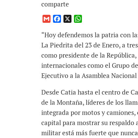
comparte
G
F
X
W
m
a
h
“Hoy defendemos la patria con las
a
c
a
i
e
t
La Piedrita del 23 de Enero, a tr
l
b
s
como presidente de la República,
o
A
internacionales como el Grupo de
o
p
Ejecutivo a la Asamblea Nacional
k
p
Desde Catia hasta el centro de Ca
de la Montaña, líderes de los lla
integrada por motos y camiones, e
capital para mostrar su respaldo 
militar está más fuerte que nunca