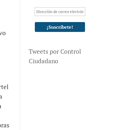
ivo
Tweets por Control
Ciudadano
rtel
a
a
oras