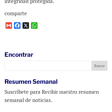
integridad protegida.
comparte
G
F
X
W
m
a
h
a
c
a
i
e
t
l
b
s
Encontrar
o
A
o
p
k
p
Resumen Semanal
Suscríbete para Recibir nuestro resumen
semanal de noticias.