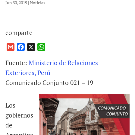
Jun 30, 2019
|
Noticias
comparte
G
F
X
W
m
a
h
Fuente:
Ministerio de Relaciones
a
c
a
i
e
t
Exteriores, Perú
l
b
s
Comunicado Conjunto 021 – 19
o
A
o
p
k
p
Los
gobiernos
de