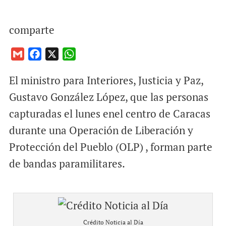
comparte
G
F
X
W
m
a
h
El ministro para Interiores, Justicia y Paz,
a
c
a
i
e
t
Gustavo González López, que las personas
l
b
s
capturadas el lunes enel centro de Caracas
o
A
durante una Operación de Liberación y
o
p
Protección del Pueblo (OLP) , forman parte
k
p
de bandas paramilitares.
Crédito Noticia al Día