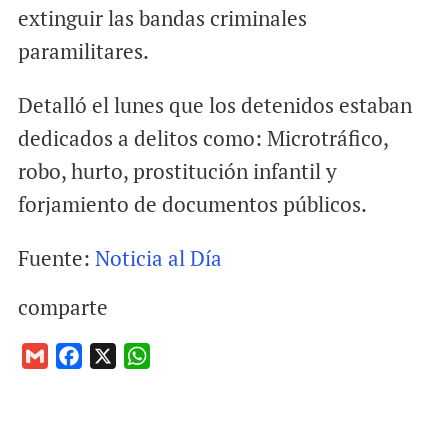
extinguir las bandas criminales
paramilitares.
Detalló el lunes que los detenidos estaban
dedicados a delitos como: Microtráfico,
robo, hurto, prostitución infantil y
forjamiento de documentos públicos.
Fuente:
Noticia al Día
comparte
G
F
X
W
m
a
h
a
c
a
i
e
t