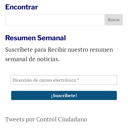
l
b
s
Encontrar
o
A
o
p
k
p
Resumen Semanal
Suscríbete para Recibir nuestro resumen
semanal de noticias.
Tweets por Control Ciudadano