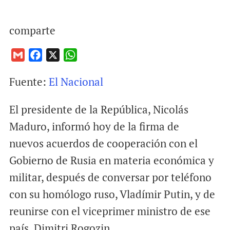
comparte
G
F
X
W
m
a
h
Fuente:
El Nacional
a
c
a
i
e
t
El presidente de la República, Nicolás
l
b
s
o
A
Maduro, informó hoy de la firma de
o
p
nuevos acuerdos de cooperación con el
k
p
Gobierno de Rusia en materia económica y
militar, después de conversar por teléfono
con su homólogo ruso, Vladímir Putin, y de
reunirse con el viceprimer ministro de ese
país, Dimitri Rogozin.