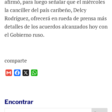
afirmó, para luego señalar que el miércoles
la canciller del país caribeño, Delcy
Rodríguez, ofrecerá en rueda de prensa más
detalles de los acuerdos alcanzados hoy con
el Gobierno ruso.
comparte
G
F
X
W
m
a
h
a
c
a
i
e
t
l
b
s
Encontrar
o
A
o
p