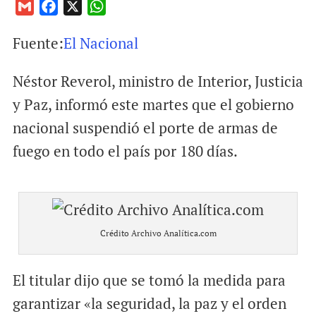
G
F
X
W
m
a
h
Fuente:
El Nacional
a
c
a
i
e
t
Néstor Reverol, ministro de Interior, Justicia
l
b
s
o
A
y Paz, informó este martes que el gobierno
o
p
nacional suspendió el porte de armas de
k
p
fuego en todo el país por 180 días.
Crédito Archivo Analítica.com
El titular dijo que se tomó la medida para
garantizar «la seguridad, la paz y el orden