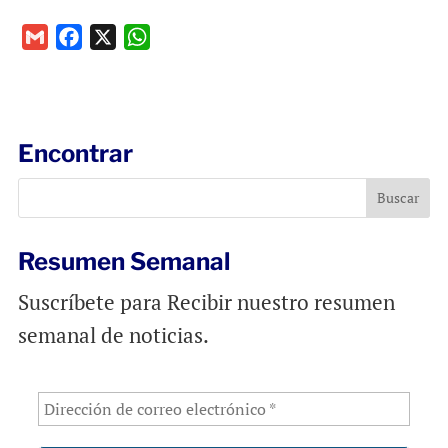
G
F
X
W
m
a
h
a
c
a
i
e
t
l
b
s
Encontrar
o
A
o
p
k
p
Resumen Semanal
Suscríbete para Recibir nuestro resumen
semanal de noticias.