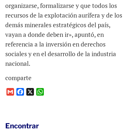
organizarse, formalizarse y que todos los
recursos de la explotación aurífera y de los
demás minerales estratégicos del país,
vayan a donde deben ir», apuntó, en
referencia a la inversión en derechos
sociales y en el desarrollo de la industria
nacional.
comparte
G
F
X
W
m
a
h
a
c
a
i
e
t
l
b
s
Encontrar
o
A