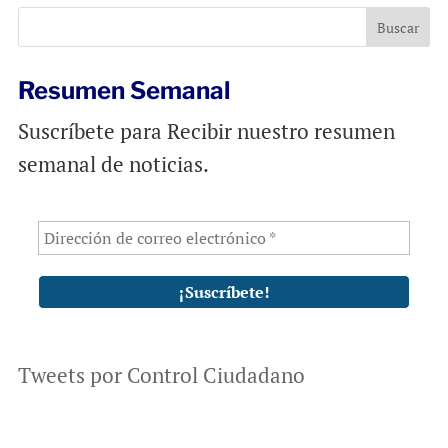
o
p
k
p
Resumen Semanal
Suscríbete para Recibir nuestro resumen
semanal de noticias.
Tweets por Control Ciudadano