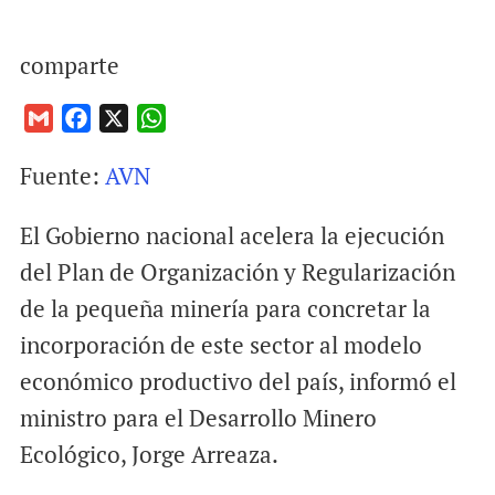
comparte
G
F
X
W
m
a
h
Fuente:
AVN
a
c
a
i
e
t
El Gobierno nacional acelera la ejecución
l
b
s
o
A
del Plan de Organización y Regularización
o
p
de la pequeña minería para concretar la
k
p
incorporación de este sector al modelo
económico productivo del país, informó el
ministro para el Desarrollo Minero
Ecológico, Jorge Arreaza.