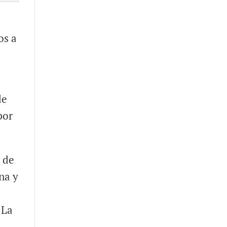
os a
de
por
 de
ana y
 La