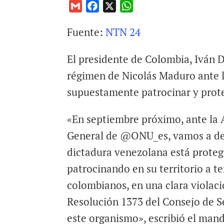
G
F
X
W
m
a
h
Fuente:
NTN 24
a
c
a
i
e
t
El presidente de Colombia, Iván 
l
b
s
o
A
régimen de Nicolás Maduro ante 
o
p
supuestamente patrocinar y prote
k
p
«En septiembre próximo, ante la
General de @ONU_es, vamos a de
dictadura venezolana está proteg
patrocinando en su territorio a te
colombianos, en una clara violaci
Resolución 1373 del Consejo de S
este organismo», escribió el man