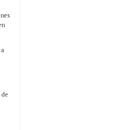
enes
en
 a
 de