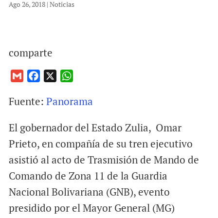
Ago 26, 2018
|
Noticias
comparte
G
F
X
W
m
a
h
Fuente:
Panorama
a
c
a
i
e
t
El gobernador del Estado Zulia, Omar
l
b
s
o
A
Prieto, en compañía de su tren ejecutivo
o
p
asistió al acto de Trasmisión de Mando de
k
p
Comando de Zona 11 de la Guardia
Nacional Bolivariana (GNB), evento
presidido por el Mayor General (MG)