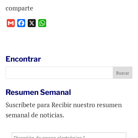
comparte
G
F
X
W
m
a
h
a
c
a
i
e
t
l
b
s
Encontrar
o
A
o
p
k
p
Resumen Semanal
Suscríbete para Recibir nuestro resumen
semanal de noticias.