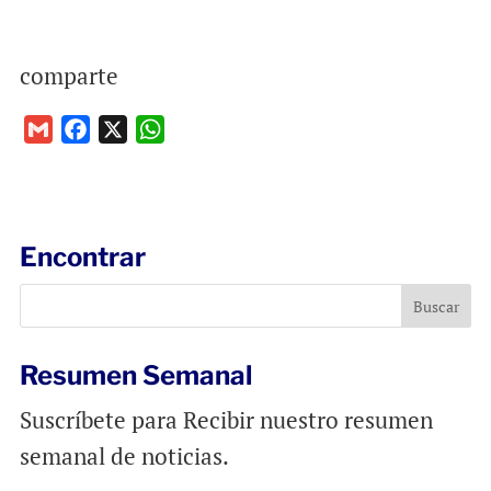
comparte
G
F
X
W
m
a
h
a
c
a
i
e
t
l
b
s
Encontrar
o
A
o
p
k
p
Resumen Semanal
Suscríbete para Recibir nuestro resumen
semanal de noticias.