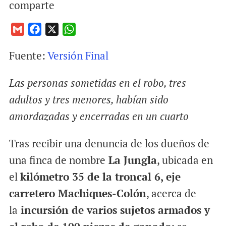
comparte
G
F
X
W
m
a
h
Fuente:
Versión Final
a
c
a
i
e
t
Las personas sometidas en el robo, tres
l
b
s
o
A
adultos y tres menores, habían sido
o
p
amordazadas y encerradas en un cuarto
k
p
Tras recibir una denuncia de los dueños de
una finca de nombre
La Jungla
, ubicada en
el
kilómetro 35 de la troncal 6, eje
carretero Machiques-Colón
, acerca de
la
incursión de varios sujetos armados y