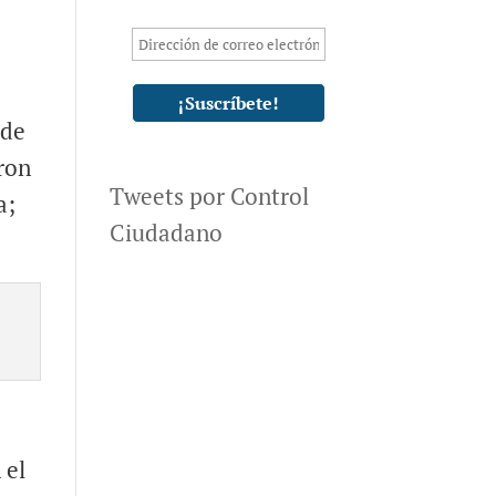
 de
eron
Tweets por Control
a;
Ciudadano
 el