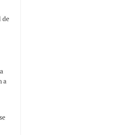
d de
la
n a
;
nse