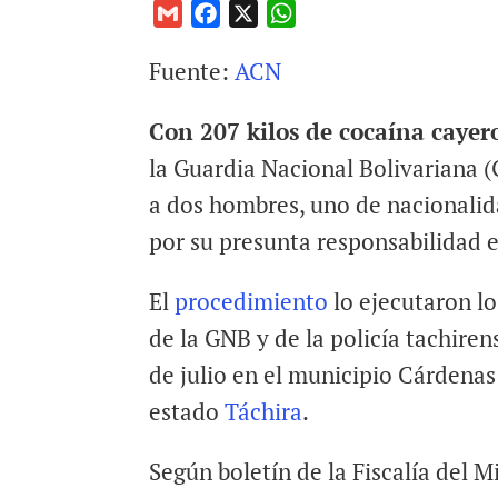
G
F
X
W
m
a
h
Fuente:
ACN
a
c
a
i
e
t
Con 207 kilos de cocaína caye
l
b
s
o
A
la Guardia Nacional Bolivariana (G
o
p
a dos hombres, uno de nacionali
k
p
por su presunta responsabilidad e
El
procedimiento
lo ejecutaron l
de la GNB y de la policía tachiren
de julio en el municipio Cárdenas
estado
Táchira
.
Según boletín de la Fiscalía del M