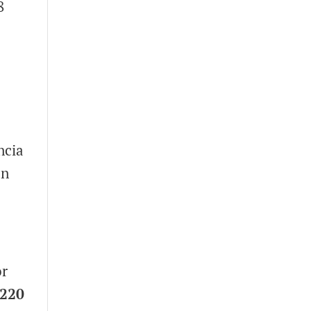
8
ncia
on
or
 220