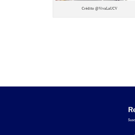
Crédito @VivaLaUCV
R
Susc