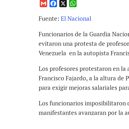
G
F
X
W
m
a
h
Fuente:
El Nacional
a
c
a
i
e
t
Funcionarios de la Guardia Nacion
l
b
s
o
A
evitaron una protesta de profesor
o
p
Venezuela en la autopista Franci
k
p
Los profesores protestaron en la 
Francisco Fajardo, a la altura de 
para exigir mejoras salariales par
Los funcionarios imposibilitaron 
manifestantes avanzaran por la a