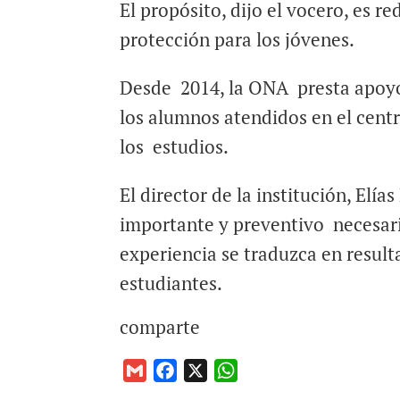
El propósito, dijo el vocero, es r
protección para los jóvenes.
Desde 2014, la ONA presta apoyo 
los alumnos atendidos en el cent
los estudios.
El director de la institución, Elía
importante y preventivo necesari
experiencia se traduzca en resul
estudiantes.
comparte
G
F
X
W
m
a
h