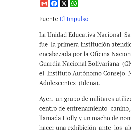
G
F
X
W
m
a
h
Fuente
El Impulso
a
c
a
i
e
t
La Unidad Educativa Nacional San 
l
b
s
o
A
fue la primera institución atend
o
p
encabezada por la Oficina Nacion
k
p
Guardia Nacional Bolivariana (GN
el Instituto Autónomo Consejo N
Adolescentes (Idena).
Ayer, un grupo de militares utiliz
centro de entrenamiento canino
llamada Holly y un macho de nom
hacer una exhibición ante los a