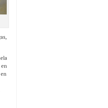
as,
uela
a en
 en
n