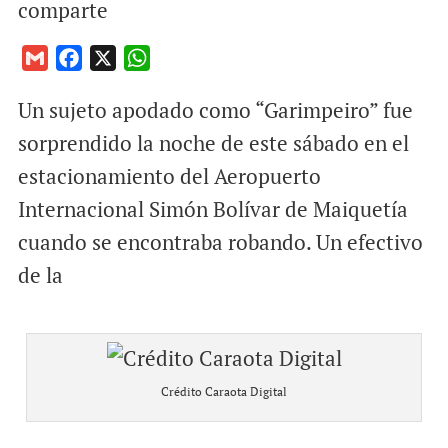
comparte
G
F
X
W
m
a
h
Un sujeto apodado como “Garimpeiro” fue
a
c
a
i
e
t
sorprendido la noche de este sábado en el
l
b
s
estacionamiento del Aeropuerto
o
A
Internacional Simón Bolívar de Maiquetía
o
p
cuando se encontraba robando. Un efectivo
k
p
de la
Crédito Caraota Digital