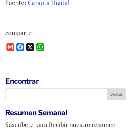
Fuente:
Caraota Digital
comparte
G
F
X
W
m
a
h
a
c
a
i
e
t
l
b
s
Encontrar
o
A
o
p
k
p
Resumen Semanal
Suscríbete para Recibir nuestro resumen