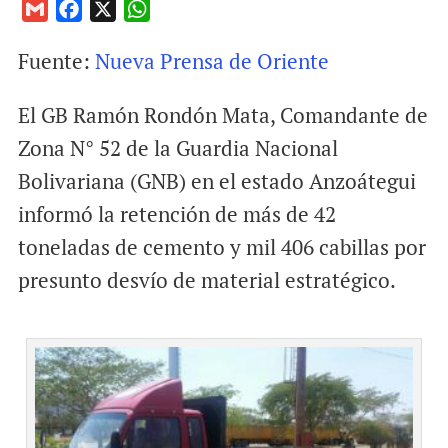
G
F
X
W
m
a
h
Fuente:
Nueva Prensa de Oriente
a
c
a
i
e
t
El GB Ramón Rondón Mata, Comandante de
l
b
s
o
A
Zona N° 52 de la Guardia Nacional
o
p
Bolivariana (GNB) en el estado Anzoátegui
k
p
informó la retención de más de 42
toneladas de cemento y mil 406 cabillas por
presunto desvío de material estratégico.