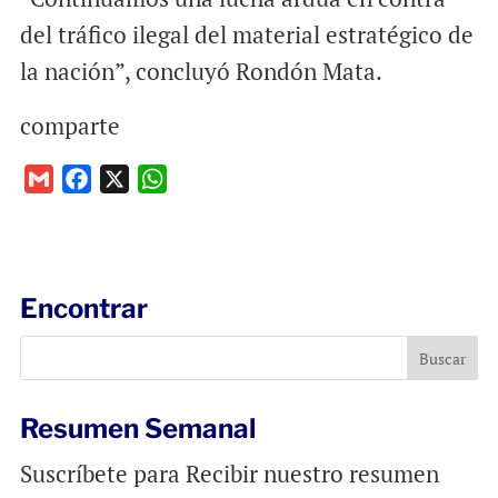
del tráfico ilegal del material estratégico de
la nación”, concluyó Rondón Mata.
comparte
G
F
X
W
m
a
h
a
c
a
i
e
t
l
b
s
Encontrar
o
A
o
p
k
p
Resumen Semanal
Suscríbete para Recibir nuestro resumen