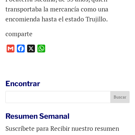
transportaba la mercancía como una
encomienda hasta el estado Trujillo.
comparte
G
F
X
W
m
a
h
a
c
a
i
e
t
l
b
s
Encontrar
o
A
o
p
k
p
Resumen Semanal
Suscríbete para Recibir nuestro resumen