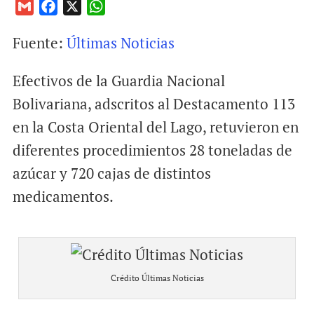
G
F
X
W
m
a
h
Fuente:
Últimas Noticias
a
c
a
i
e
t
Efectivos de la Guardia Nacional
l
b
s
o
A
Bolivariana, adscritos al Destacamento 113
o
p
en la Costa Oriental del Lago, retuvieron en
k
p
diferentes procedimientos 28 toneladas de
azúcar y 720 cajas de distintos
medicamentos.
Crédito Últimas Noticias