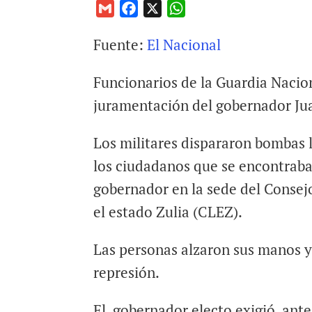
G
F
X
W
m
a
h
Fuente:
El Nacional
a
c
a
i
e
t
Funcionarios de la Guardia Nacio
l
b
s
o
A
juramentación del gobernador Jua
o
p
k
p
Los militares dispararon bombas 
los ciudadanos que se encontraba
gobernador en la sede del Consejo
el estado Zulia (CLEZ).
Las personas alzaron sus manos y
represión.
El gobernador electo exigió ante