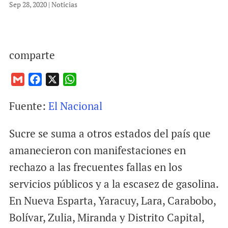
Sep 28, 2020
|
Noticias
comparte
G
F
X
W
m
a
h
Fuente:
El Nacional
a
c
a
i
e
t
Sucre se suma a otros estados del país que
l
b
s
o
A
amanecieron con manifestaciones en
o
p
rechazo a las frecuentes fallas en los
k
p
servicios públicos y a la escasez de gasolina.
En Nueva Esparta, Yaracuy, Lara, Carabobo,
Bolívar, Zulia, Miranda y Distrito Capital,