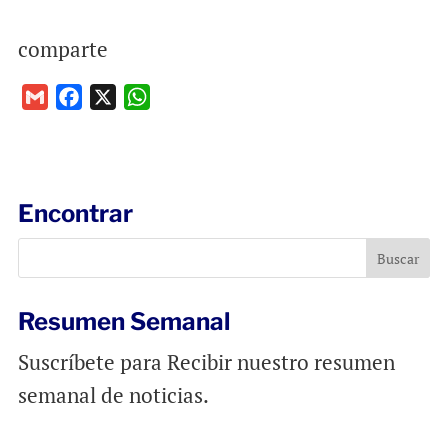
comparte
G
F
X
W
m
a
h
a
c
a
i
e
t
l
b
s
Encontrar
o
A
o
p
k
p
Resumen Semanal
Suscríbete para Recibir nuestro resumen
semanal de noticias.