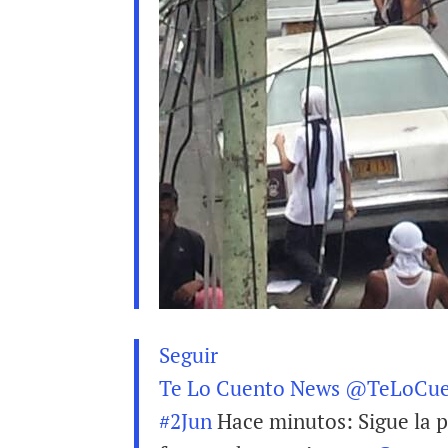
Seguir
Te Lo Cuento News
@TeLoCue
#
2Jun
Hace minutos: Sigue la p