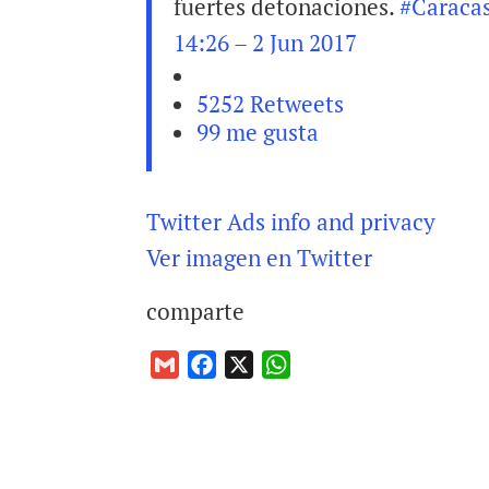
fuertes detonaciones.
#
Caraca
14:26 – 2 Jun 2017
52
52 Retweets
9
9 me gusta
Twitter Ads info and privacy
Ver imagen en Twitter
comparte
G
F
X
W
m
a
h
a
c
a
i
e
t
l
b
s