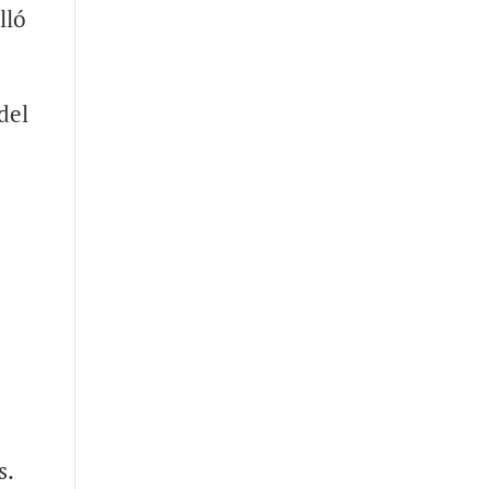
lló
del
s.