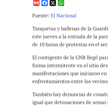
G
F
X
W
m
a
h
Fuente:
El Nacional
a
c
a
i
e
t
Tanquetas y ballenas de la Guardi
l
b
s
o
A
este jueves a la entrada de la pa
o
p
de 10 horas de protestas en el sec
k
p
El contigente de la GNB llegó para
forma intermitente en el sitio d
manifestaciones que iniciaron en 
enfrentamientos entre los vecinos
También hay denuncias de conatos
igual que detonaciones de armas 