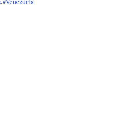
s
.
#
Venezuela