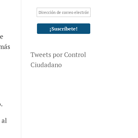
de
 más
Tweets por Control
Ciudadano
o.
 al