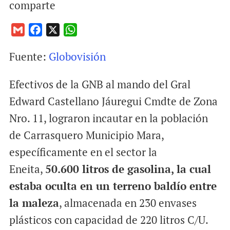
comparte
G
F
X
W
m
a
h
Fuente:
Globovisión
a
c
a
i
e
t
Efectivos de la GNB al mando del Gral
l
b
s
o
A
Edward Castellano Jáuregui Cmdte de Zona
o
p
Nro. 11, lograron incautar en la población
k
p
de Carrasquero Municipio Mara,
específicamente en el sector la
Eneita,
50.600 litros de gasolina, la cual
estaba oculta en un terreno baldío entre
la maleza
, almacenada en 230 envases
plásticos con capacidad de 220 litros C/U.