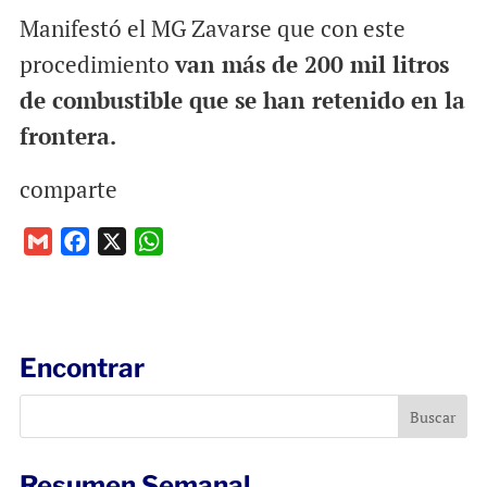
Manifestó el MG Zavarse que con este
procedimiento
van más de 200 mil litros
de combustible que se han retenido en la
frontera.
comparte
G
F
X
W
m
a
h
a
c
a
i
e
t
l
b
s
Encontrar
o
A
o
p
k
p
Resumen Semanal