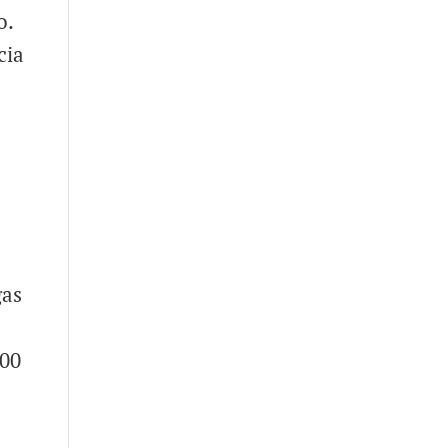
o.
cia
gas
200