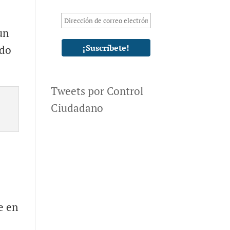
un
ado
Tweets por Control
Ciudadano
e en