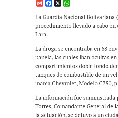
G
F
X
W
m
a
h
La Guardia Nacional Bolivariana 
a
c
a
i
e
t
procedimiento llevado a cabo en 
l
b
s
Lara.
o
A
o
p
La droga se encontraba en 68 env
k
p
panela, las cuales iban ocultas en
compartimientos doble fondo den
tanques de combustible de un veh
marca Chevrolet, Modelo C350, p
La información fue suministrada 
Torres, Comandante General de la
la actuación, se detuvo a un ciu