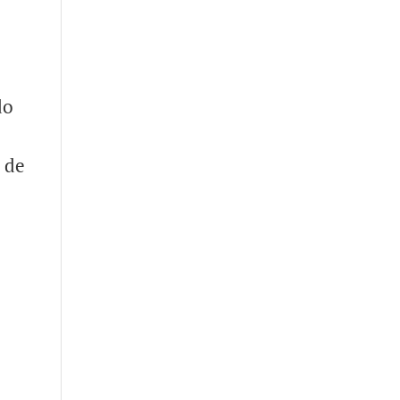
do
s de