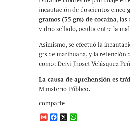
Durante labores de patrullaje en 
incautación de doscientos cinco
gramos (35 grs) de cocaína
, la
vidrio sellado, oculta entre la m
Asimismo, se efectuó la incautaci
grs de marihuana, y la retención 
como: Deivi Jhoset Velásquez Peñ
La causa de aprehensión es trá
Ministerio Público.
comparte
G
F
X
W
m
a
h