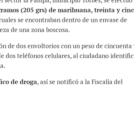
el sector la Pampa, municipio Torbes, se efectuó 
gramos (205 grs) de marihuana, treinta y cin
s cuales se encontraban dentro de un envase de
aleza de una zona boscosa.
ón de dos envoltorios con un peso de cincuenta 
de dos teléfonos celulares, al ciudadano identifi
a.
fico de droga
, así se notificó a la Fiscalía del