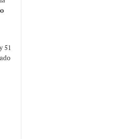
la
co
y 51
cado