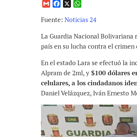
G
F
X
W
m
a
h
Fuente:
Noticias 24
a
c
a
i
e
t
La Guardia Nacional Bolivariana r
l
b
s
o
A
país en su lucha contra el crimen 
o
p
k
p
En el estado Lara se efectuó la i
Alpram de 2ml, y
$100 dólares e
celulares, a los ciudadanos ide
Daniel Velázquez, Iván Ernesto M