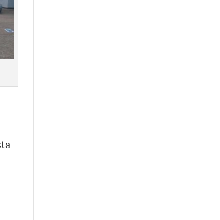
sta
l