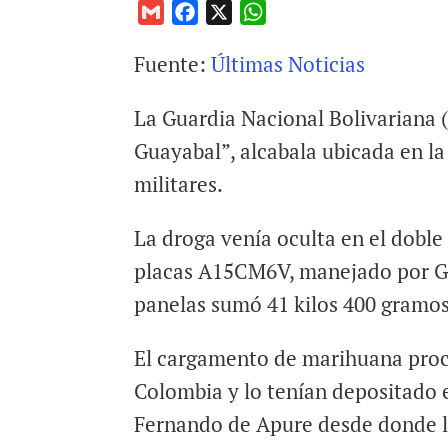
G
F
X
W
m
a
h
Fuente:
Últimas Noticias
a
c
a
i
e
t
La Guardia Nacional Bolivariana 
l
b
s
o
A
Guayabal”, alcabala ubicada en l
o
p
militares.
k
p
La droga venía oculta en el doble 
placas A15CM6V, manejado por Gre
panelas sumó 41 kilos 400 gramos
El cargamento de marihuana proc
Colombia y lo tenían depositado 
Fernando de Apure desde donde lo