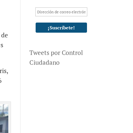
 de
es
Tweets por Control
Ciudadano
is,
6