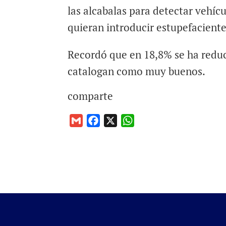
las alcabalas para detectar vehíc
quieran introducir estupefaciente
Recordó que en 18,8% se ha reduc
catalogan como muy buenos.
comparte
G
F
X
W
m
a
h
a
c
a
i
e
t
l
b
s
o
A
o
p
k
p