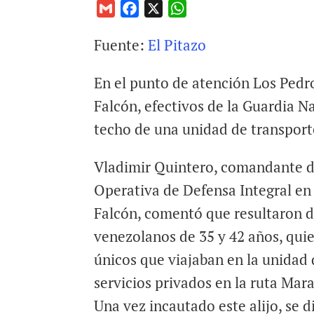
G
F
X
W
m
a
h
Fuente:
El Pitazo
a
c
a
i
e
t
En el punto de atención Los Pedr
l
b
s
o
A
Falcón, efectivos de la Guardia 
o
p
techo de una unidad de transport
k
p
Vladimir Quintero, comandante d
Operativa de Defensa Integral en
Falcón, comentó que resultaron 
venezolanos de 35 y 42 años, quie
únicos que viajaban en la unidad
servicios privados en la ruta Mar
Una vez incautado este alijo, se d