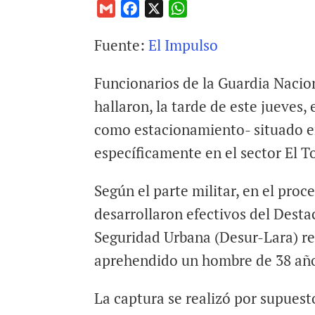
G
F
X
W
m
a
h
Fuente:
El Impulso
a
c
a
i
e
t
Funcionarios de la Guardia Nacio
l
b
s
o
A
hallaron, la tarde de este jueves
o
p
como estacionamiento- situado en
k
p
específicamente en el sector El T
Según el parte militar, en el pro
desarrollaron efectivos del Dest
Seguridad Urbana (Desur-Lara) re
aprehendido un hombre de 38 año
La captura se realizó por supues