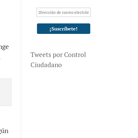
e
unge
Tweets por Control
,
Ciudadano
gún