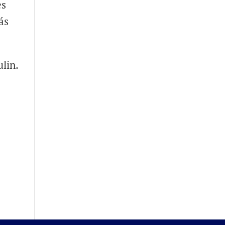
es
ás
lin.