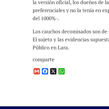
la versión oficial, los dueños de 
preferenciales y no la tenía en e
del 1000%-.
Los cauchos decomisados son de d
El sujeto y las evidencias supues
Público en Lara.
comparte
G
F
X
W
m
a
h
a
c
a
i
e
t
l
b
s
o
A