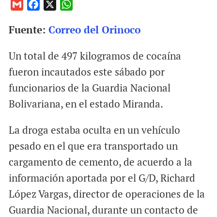
G
F
X
W
m
a
h
Fuente:
Correo del Orinoco
a
c
a
i
e
t
Un total de 497 kilogramos de cocaína
l
b
s
o
A
fueron incautados este sábado por
o
p
funcionarios de la Guardia Nacional
k
p
Bolivariana, en el estado Miranda.
La droga estaba oculta en un vehículo
pesado en el que era transportado un
cargamento de cemento, de acuerdo a la
información aportada por el G/D, Richard
López Vargas, director de operaciones de la
Guardia Nacional, durante un contacto de