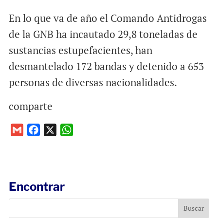
En lo que va de año el Comando Antidrogas
de la GNB ha incautado 29,8 toneladas de
sustancias estupefacientes, han
desmantelado 172 bandas y detenido a 653
personas de diversas nacionalidades.
comparte
G
F
X
W
m
a
h
a
c
a
i
e
t
l
b
s
Encontrar
o
A
o
p