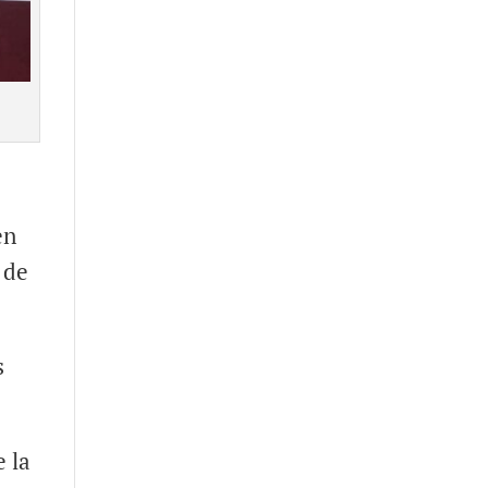
en
 de
s
e la