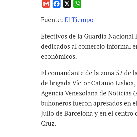
G
F
X
W
m
a
h
Fuente:
El Tiempo
a
c
a
i
e
t
Efectivos de la Guardia Nacional
l
b
s
o
A
dedicados al comercio informal en
o
p
económicos.
k
p
El comandante de la zona 52 de l
de brigada Víctor Catamo Lisboa, 
Agencia Venezolana de Noticias (
buhoneros fueron apresados en el
Julio de Barcelona y en el centro
Cruz.