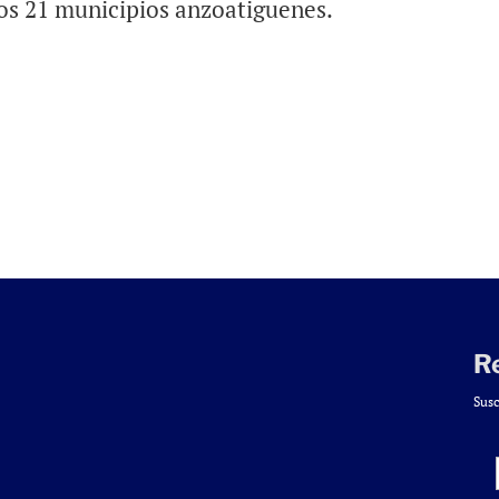
os 21 municipios anzoatiguenes.
R
Susc