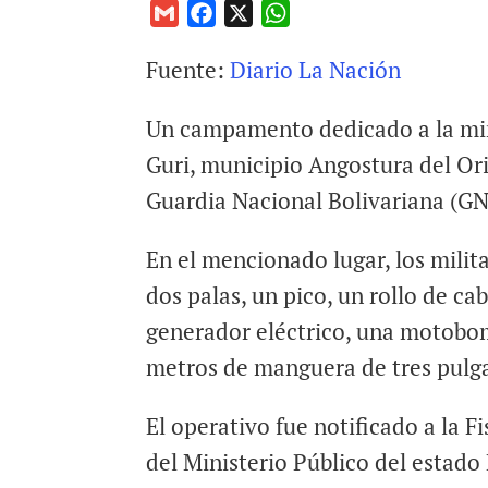
G
F
X
W
m
a
h
Fuente:
Diario La Nación
a
c
a
i
e
t
Un campamento dedicado a la mine
l
b
s
o
A
Guri, municipio Angostura del Ori
o
p
Guardia Nacional Bolivariana (GN
k
p
En el mencionado lugar, los milit
dos palas, un pico, un rollo de cab
generador eléctrico, una motobo
metros de manguera de tres pulg
El operativo fue notificado a la F
del Ministerio Público del estado 