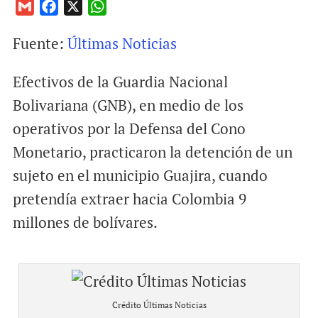
G
F
X
W
m
a
h
Fuente:
Últimas Noticias
a
c
a
i
e
t
Efectivos de la Guardia Nacional
l
b
s
o
A
Bolivariana (GNB), en medio de los
o
p
operativos por la Defensa del Cono
k
p
Monetario, practicaron la detención de un
sujeto en el municipio Guajira, cuando
pretendía extraer hacia Colombia 9
millones de bolívares.
Crédito Últimas Noticias