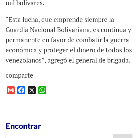
mil bolívares.
“Esta lucha, que emprende siempre la
Guardia Nacional Bolivariana, es continua y
permanente en favor de combatir la guerra
económica y proteger el dinero de todos los
venezolanos”, agregó el general de brigada.
comparte
G
F
X
W
m
a
h
a
c
a
i
e
t
l
b
s
Encontrar
o
A