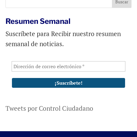
o
p
k
p
Resumen Semanal
Suscríbete para Recibir nuestro resumen
semanal de noticias.
Tweets por Control Ciudadano