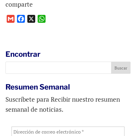
comparte
G
F
X
W
m
a
h
a
c
a
i
e
t
l
b
s
Encontrar
o
A
o
p
k
p
Resumen Semanal
Suscríbete para Recibir nuestro resumen
semanal de noticias.