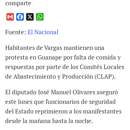
comparte
G
F
X
W
m
a
h
Fuente:
El Nacional
a
c
a
i
e
t
Habitantes de Vargas mantienen una
l
b
s
o
A
protesta en Guanape por falta de comida y
o
p
respuestas por parte de los Comités Locales
k
p
de Abastecimiento y Producción (CLAP).
El diputado José Manuel Olivares aseguró
este lunes que funcionarios de seguridad
del Estado reprimieron a los manifestantes
desde la mañana hasta la noche.