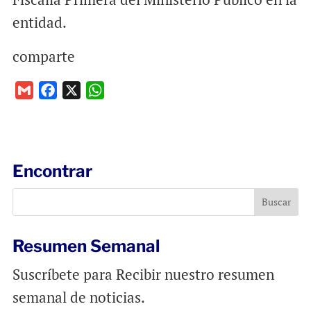
entidad.
comparte
G
F
X
W
m
a
h
a
c
a
i
e
t
l
b
s
Encontrar
o
A
o
p
k
p
Resumen Semanal
Suscríbete para Recibir nuestro resumen
semanal de noticias.