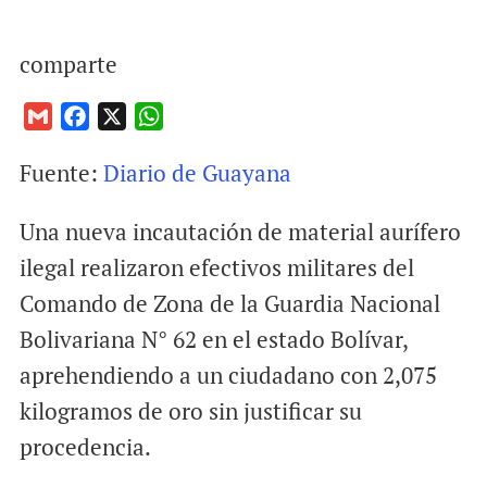
comparte
G
F
X
W
m
a
h
Fuente:
Diario de Guayana
a
c
a
i
e
t
Una nueva incautación de material aurífero
l
b
s
o
A
ilegal realizaron efectivos militares del
o
p
Comando de Zona de la Guardia Nacional
k
p
Bolivariana N° 62 en el estado Bolívar,
aprehendiendo a un ciudadano con 2,075
kilogramos de oro sin justificar su
procedencia.