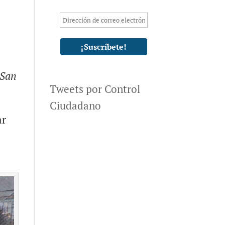
 San
Tweets por Control
Ciudadano
ar
e