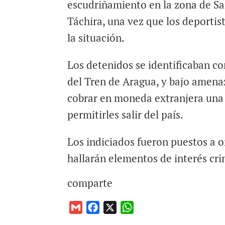
escudriñamiento en la zona de Sa
Táchira, una vez que los deporti
la situación.
Los detenidos se identificaban 
del Tren de Aragua, y bajo amena
cobrar en moneda extranjera una
permitirles salir del país.
Los indiciados fueron puestos a o
hallarán elementos de interés cri
comparte
G
F
X
W
m
a
h