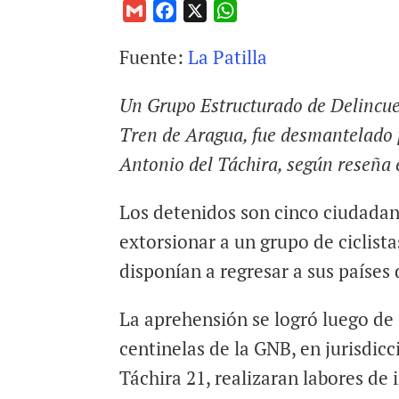
G
F
X
W
m
a
h
Fuente:
La Patilla
a
c
a
i
e
t
Un Grupo Estructurado de Delincu
l
b
s
o
A
Tren de Aragua, fue desmantelado 
o
p
Antonio del Táchira, según reseña e
k
p
Los detenidos son cinco ciudadan
extorsionar a un grupo de ciclista
disponían a regresar a sus países
La aprehensión se logró luego de 
centinelas de la GNB, en jurisdicc
Táchira 21, realizaran labores de 