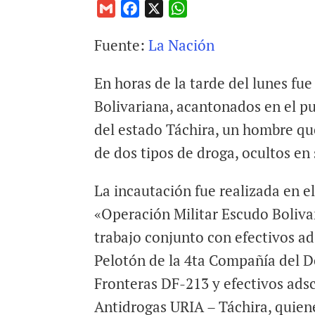
G
F
X
W
m
a
h
Fuente:
La Nación
a
c
a
i
e
t
En horas de la tarde del lunes fu
l
b
s
o
A
Bolivariana, acantonados en el p
o
p
del estado Táchira, un hombre qu
k
p
de dos tipos de droga, ocultos en
La incautación fue realizada en e
«Operación Militar Escudo Boliva
trabajo conjunto con efectivos ads
Pelotón de la 4ta Compañía del 
Fronteras DF-213 y efectivos adsc
Antidrogas URIA – Táchira, quie