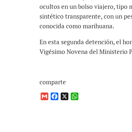
ocultos en un bolso viajero, tipo 
sintético transparente, con un p
conocida como marihuana.
En esta segunda detención, el hom
Vigésimo Novena del Ministerio P
comparte
G
F
X
W
m
a
h
a
c
a
i
e
t
l
b
s