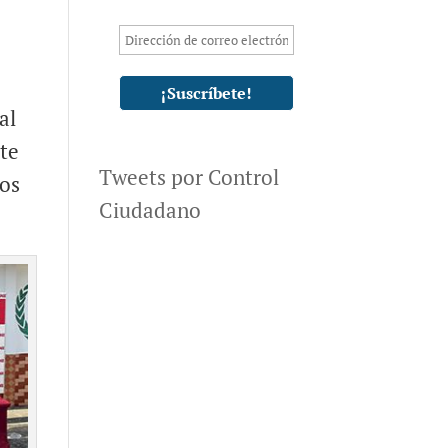
al
rte
Tweets por Control
mos
Ciudadano