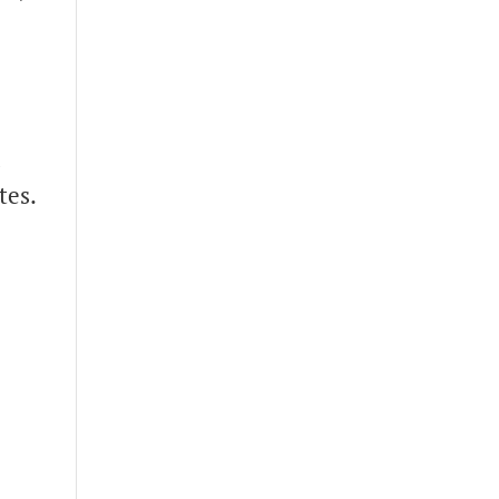
a
tes.