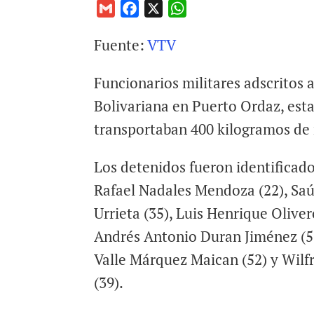
G
F
X
W
m
a
h
Fuente:
VTV
a
c
a
i
e
t
Funcionarios militares adscritos
l
b
s
o
A
Bolivariana en Puerto Ordaz, est
o
p
transportaban 400 kilogramos de m
k
p
Los detenidos fueron identifica
Rafael Nadales Mendoza (22), Saúl
Urrieta (35), Luis Henrique Olivero
Andrés Antonio Duran Jiménez (5
Valle Márquez Maican (52) y Wilf
(39).