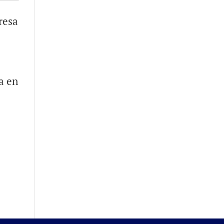
resa
a en