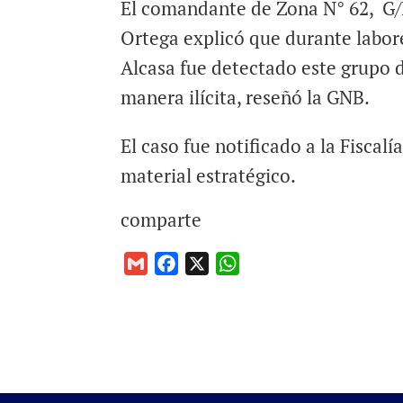
El comandante de Zona N° 62, G/B
Ortega explicó que durante labore
Alcasa fue detectado este grupo 
manera ilícita, reseñó la GNB.
El caso fue notificado a la Fiscal
material estratégico.
comparte
G
F
X
W
m
a
h
a
c
a
i
e
t
l
b
s
o
A