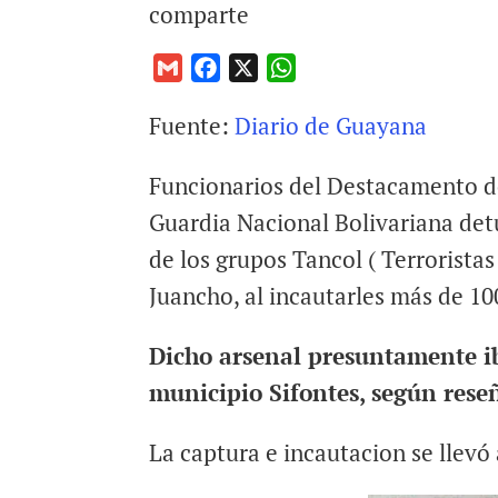
comparte
G
F
X
W
m
a
h
Fuente:
Diario de Guayana
a
c
a
i
e
t
Funcionarios del Destacamento d
l
b
s
o
A
Guardia Nacional Bolivariana det
o
p
de los grupos Tancol ( Terrorist
k
p
Juancho, al incautarles más de 1
Dicho arsenal presuntamente ib
municipio Sifontes, según reseña
La captura e incautacion se llevó