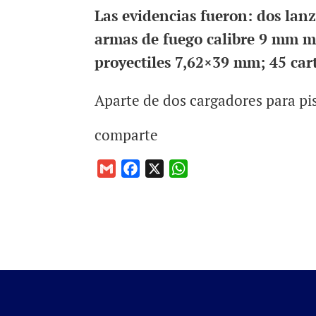
Las evidencias fueron: dos la
armas de fuego calibre 9 mm m
proyectiles 7,62×39 mm; 45 ca
Aparte de dos cargadores para pi
comparte
G
F
X
W
m
a
h
a
c
a
i
e
t
l
b
s
o
A
o
p
k
p