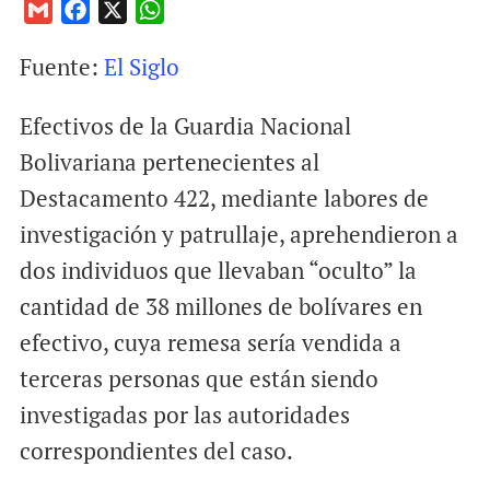
G
F
X
W
m
a
h
Fuente:
El Siglo
a
c
a
i
e
t
Efectivos de la Guardia Nacional
l
b
s
o
A
Bolivariana pertenecientes al
o
p
Destacamento 422, mediante labores de
k
p
investigación y patrullaje, aprehendieron a
dos individuos que llevaban “oculto” la
cantidad de 38 millones de bolívares en
efectivo, cuya remesa sería vendida a
terceras personas que están siendo
investigadas por las autoridades
correspondientes del caso.