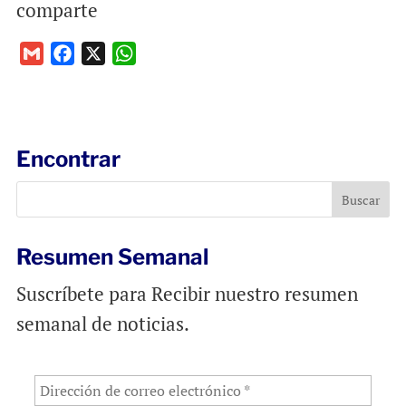
comparte
G
F
X
W
m
a
h
a
c
a
i
e
t
l
b
s
Encontrar
o
A
o
p
k
p
Resumen Semanal
Suscríbete para Recibir nuestro resumen
semanal de noticias.