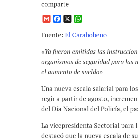
comparte
G
F
X
W
m
a
h
Fuente:
El Carabobeño
a
c
a
i
e
t
«Ya fueron emitidas las instruccio
l
b
s
o
A
organismos de seguridad para las 
o
p
el aumento de sueldo»
k
p
Una nueva escala salarial para l
regir a partir de agosto, increme
del Día Nacional del Policía, el p
La vicepresidenta Sectorial para
destacó que la nueva escala de su