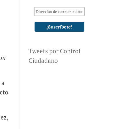
Tweets por Control
con
Ciudadano
 a
acto
ez,