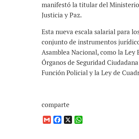
manifestó la titular del Ministeri
Justicia y Paz.
Esta nueva escala salarial para l
conjunto de instrumentos jurídic
Asamblea Nacional, como la Ley Es
Órganos de Seguridad Ciudadana; 
Función Policial y la Ley de Cuad
comparte
G
F
X
W
m
a
h
a
c
a