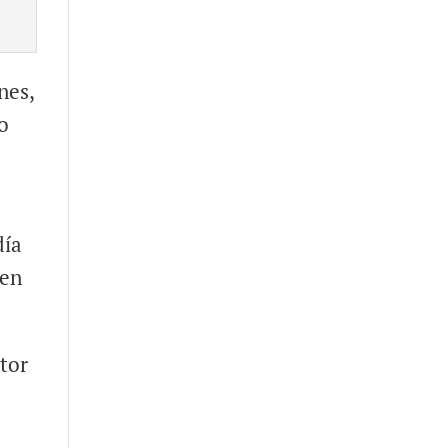
nes,
o
día
 en
ctor