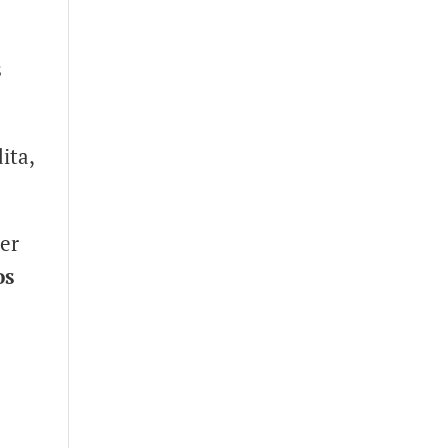
s
ita,
ier
os