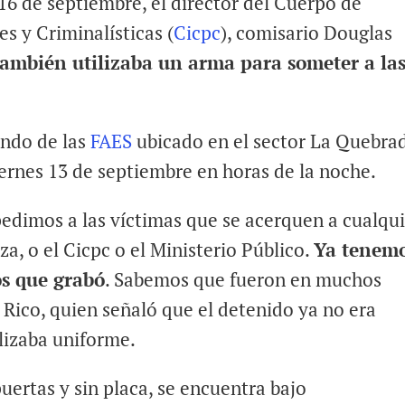
16 de septiembre, el director del Cuerpo de
es y Criminalísticas (
Cicpc
), comisario Douglas
también utilizaba un arma para someter a la
ando de las
FAES
ubicado en el sector La Quebrad
ernes 13 de septiembre en horas de la noche.
pedimos a las víctimas que se acerquen a cualqu
a, o el Cicpc o el Ministerio Público.
Ya tenem
os que grabó
. Sabemos que fueron en muchos
o Rico, quien señaló que el detenido ya no era
lizaba uniforme.
uertas y sin placa, se encuentra bajo