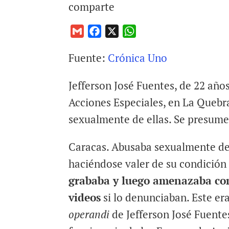
comparte
G
F
X
W
m
a
h
Fuente:
Crónica Uno
a
c
a
i
e
t
Jefferson José Fuentes, de 22 año
l
b
s
o
A
Acciones Especiales, en La Quebr
o
p
sexualmente de ellas. Se presume 
k
p
Caracas. Abusaba sexualmente de
haciéndose valer de su condición 
grababa y luego amenazaba con
videos
si lo denunciaban. Este er
operandi
de Jefferson José Fuente