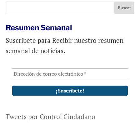
o
p
k
p
Resumen Semanal
Suscríbete para Recibir nuestro resumen
semanal de noticias.
Tweets por Control Ciudadano