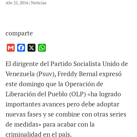
Abr 25, 2016
|
Noticias
comparte
G
F
X
W
m
a
h
El dirigente del Partido Socialista Unido de
a
c
a
i
e
t
Venezuela (Psuv), Freddy Bernal expresó
l
b
s
este domingo que la Operación de
o
A
Liberación del Pueblo (OLP) «ha logrado
o
p
importantes avances pero debe adoptar
k
p
nuevas fases y se combine con otras series
de medidas» para acabar con la
criminalidad en el país.