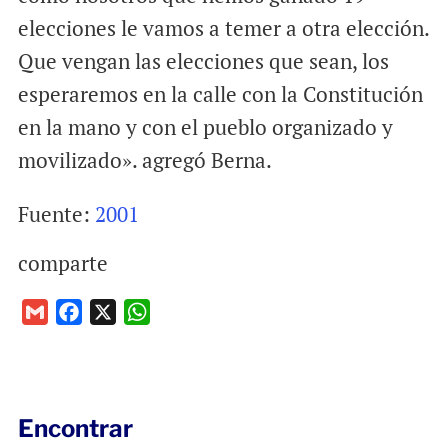
elecciones le vamos a temer a otra elección.
Que vengan las elecciones que sean, los
esperaremos en la calle con la Constitución
en la mano y con el pueblo organizado y
movilizado». agregó Berna.
Fuente:
2001
comparte
G
F
X
W
m
a
h
a
c
a
i
e
t
l
b
s
Encontrar
o
A