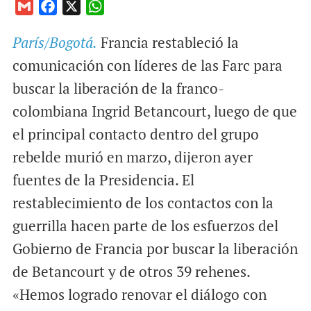
G
F
X
W
m
a
h
París/Bogotá.
Francia restableció la
a
c
a
i
e
t
comunicación con líderes de las Farc para
l
b
s
buscar la liberación de la franco-
o
A
colombiana Ingrid Betancourt, luego de que
o
p
el principal contacto dentro del grupo
k
p
rebelde murió en marzo, dijeron ayer
fuentes de la Presidencia. El
restablecimiento de los contactos con la
guerrilla hacen parte de los esfuerzos del
Gobierno de Francia por buscar la liberación
de Betancourt y de otros 39 rehenes.
«Hemos logrado renovar el diálogo con