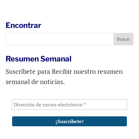
a
c
a
i
e
t
l
b
s
Encontrar
o
A
o
p
k
p
Resumen Semanal
Suscríbete para Recibir nuestro resumen
semanal de noticias.