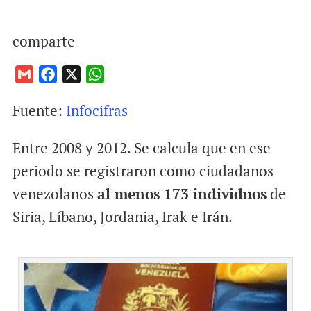
comparte
G
F
X
W
m
a
h
Fuente:
Infocifras
a
c
a
i
e
t
Entre 2008 y 2012. Se calcula que en ese
l
b
s
o
A
periodo se registraron como ciudadanos
o
p
venezolanos
al menos 173 individuos
de
k
p
Siria, Líbano, Jordania, Irak e Irán.