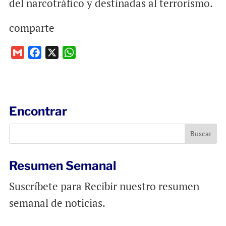
del narcotráfico y destinadas al terrorismo.
comparte
G
F
X
W
m
a
h
a
c
a
i
e
t
l
b
s
Encontrar
o
A
o
p
k
p
Resumen Semanal
Suscríbete para Recibir nuestro resumen
semanal de noticias.