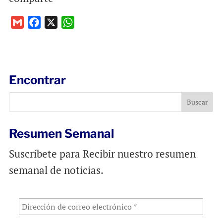
G
F
X
W
m
a
h
a
c
a
i
e
t
l
b
s
Encontrar
o
A
o
p
k
p
Resumen Semanal
Suscríbete para Recibir nuestro resumen
semanal de noticias.