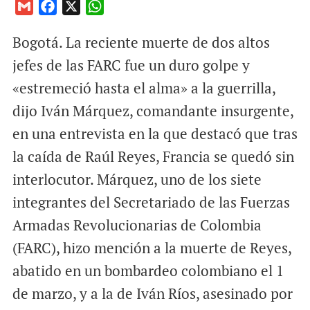
G
F
X
W
m
a
h
Bogotá. La reciente muerte de dos altos
a
c
a
i
e
t
jefes de las FARC fue un duro golpe y
l
b
s
«estremeció hasta el alma» a la guerrilla,
o
A
dijo Iván Márquez, comandante insurgente,
o
p
en una entrevista en la que destacó que tras
k
p
la caída de Raúl Reyes, Francia se quedó sin
interlocutor. Márquez, uno de los siete
integrantes del Secretariado de las Fuerzas
Armadas Revolucionarias de Colombia
(FARC), hizo mención a la muerte de Reyes,
abatido en un bombardeo colombiano el 1
de marzo, y a la de Iván Ríos, asesinado por