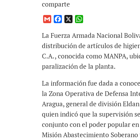
comparte
G
F
X
W
m
a
h
La Fuerza Armada Nacional Boliva
a
c
a
i
e
t
distribución de artículos de hig
l
b
s
C.A., conocida como MANPA, ubic
o
A
paralización de la planta.
o
p
k
p
La información fue dada a conoc
la Zona Operativa de Defensa Inte
Aragua, general de división Elda
quien indicó que la supervisión se
conjunto con el poder popular en
Misión Abastecimiento Soberano