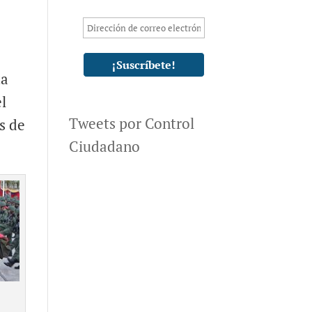
ta
l
Tweets por Control
s de
Ciudadano