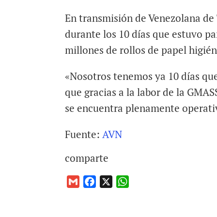
En transmisión de Venezolana de 
durante los 10 días que estuvo par
millones de rollos de papel higién
«Nosotros tenemos ya 10 días que 
que gracias a la labor de la GMAS
se encuentra plenamente operati
Fuente:
AVN
comparte
G
F
X
W
m
a
h
a
c
a