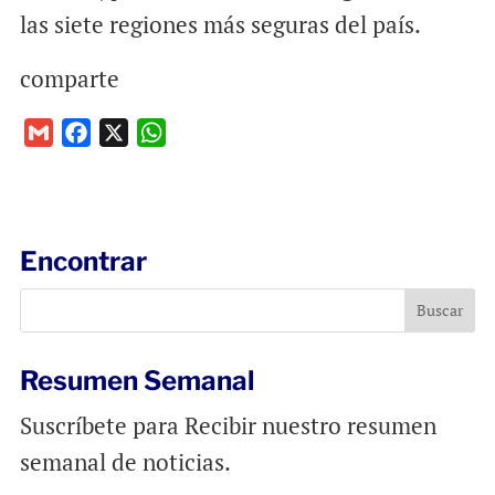
las siete regiones más seguras del país.
comparte
G
F
X
W
m
a
h
a
c
a
i
e
t
l
b
s
Encontrar
o
A
o
p
k
p
Resumen Semanal
Suscríbete para Recibir nuestro resumen
semanal de noticias.