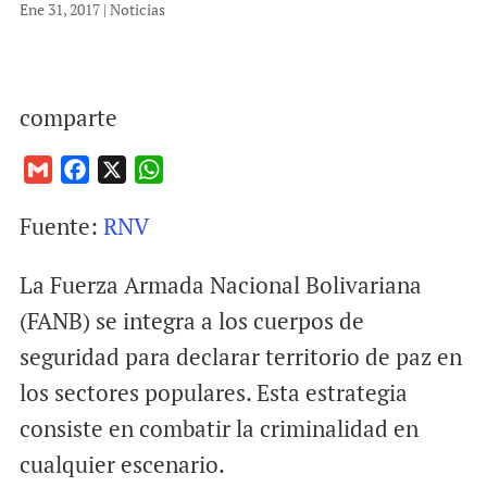
Ene 31, 2017
|
Noticias
comparte
G
F
X
W
m
a
h
Fuente:
RNV
a
c
a
i
e
t
La Fuerza Armada Nacional Bolivariana
l
b
s
o
A
(FANB) se integra a los cuerpos de
o
p
seguridad para declarar territorio de paz en
k
p
los sectores populares. Esta estrategia
consiste en combatir la criminalidad en
cualquier escenario.