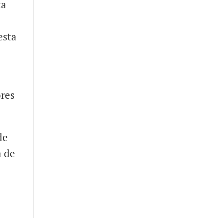
ta
esta
ores
de
a de