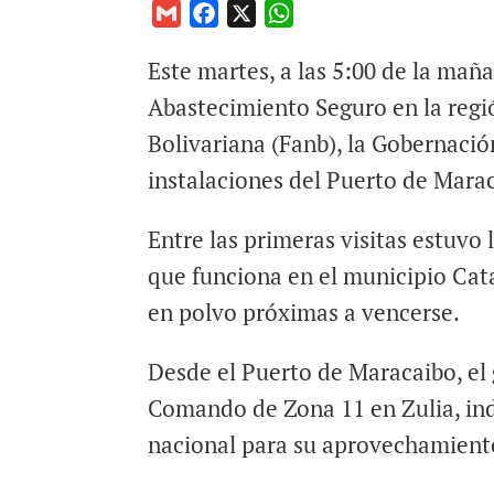
G
F
X
W
m
a
h
Este martes, a las 5:00 de la mañ
a
c
a
i
e
t
Abastecimiento Seguro en la regi
l
b
s
Bolivariana (Fanb), la Gobernación
o
A
instalaciones del Puerto de Mara
o
p
k
p
Entre las primeras visitas estuvo
que funciona en el municipio Cat
en polvo próximas a vencerse.
Desde el Puerto de Maracaibo, el 
Comando de Zona 11 en Zulia, ind
nacional para su aprovechamient