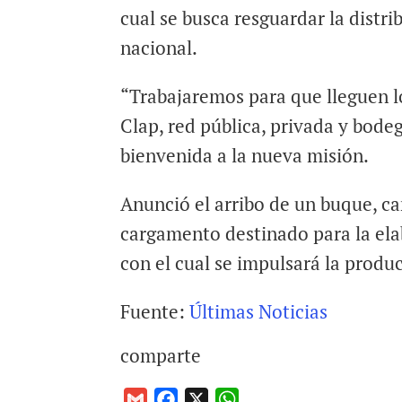
cual se busca resguardar la distr
nacional.
“Trabajaremos para que lleguen lo
Clap, red pública, privada y bode
bienvenida a la nueva misión.
Anunció el arribo de un buque, c
cargamento destinado para la el
con el cual se impulsará la produc
Fuente:
Últimas Noticias
comparte
G
F
X
W