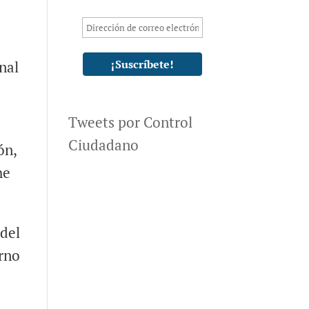
nal
Tweets por Control
Ciudadano
ón,
he
 del
erno