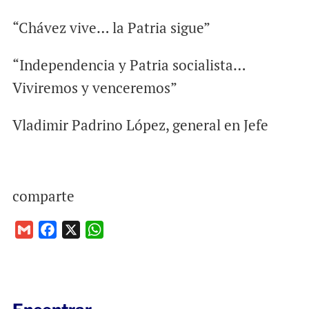
“Chávez vive… la Patria sigue”
“Independencia y Patria socialista…
Viviremos y venceremos”
Vladimir Padrino López, general en Jefe
comparte
G
F
X
W
m
a
h
a
c
a
i
e
t
l
b
s