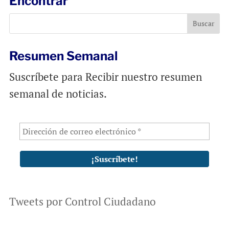
Encontrar
o
A
o
p
k
p
Resumen Semanal
Suscríbete para Recibir nuestro resumen
semanal de noticias.
Tweets por Control Ciudadano