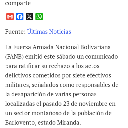
comparte
G
F
X
W
m
a
h
Fuente:
Últimas Noticias
a
c
a
i
e
t
La Fuerza Armada Nacional Bolivariana
l
b
s
o
A
(FANB) emitió este sábado un comunicado
o
p
para ratificar su rechazo a los actos
k
p
delictivos cometidos por siete efectivos
militares, señalados como responsables de
la desaparición de varias personas
localizadas el pasado 23 de noviembre en
un sector montañoso de la población de
Barlovento, estado Miranda.