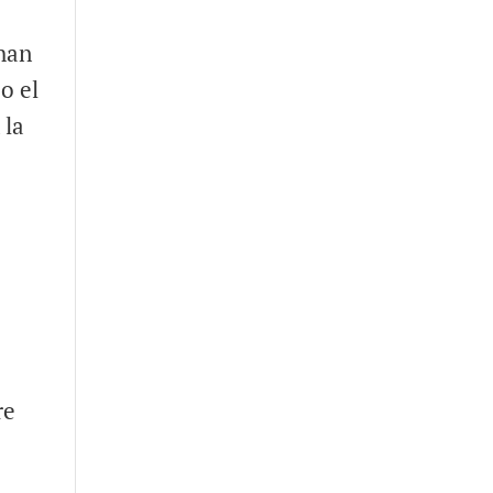
 han
o el
 la
re