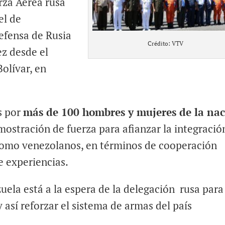
rza Aérea rusa
el de
efensa de Rusia
Crédito: VTV
ez desde el
olívar, en
s por
más de 100 hombres y mujeres de la na
ostración de fuerza para afianzar la integració
 como venezolanos, en términos de cooperación
e experiencias.
uela está a la espera de la delegación rusa para
y así reforzar el sistema de armas del país