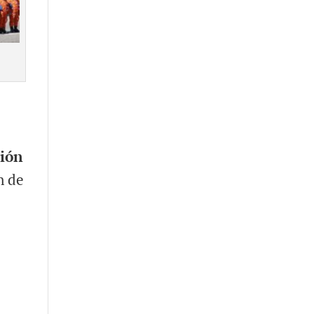
ción
n de