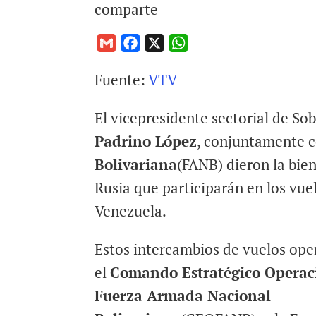
comparte
G
F
X
W
m
a
h
Fuente:
VTV
a
c
a
i
e
t
El vicepresidente sectorial de So
l
b
s
o
A
Padrino López
, conjuntamente c
o
p
Bolivariana
(FANB) dieron la bie
k
p
Rusia que participarán en los vue
Venezuela.
Estos intercambios de vuelos ope
el
Comando Estratégico Operaci
Fuerza Armada Nacional