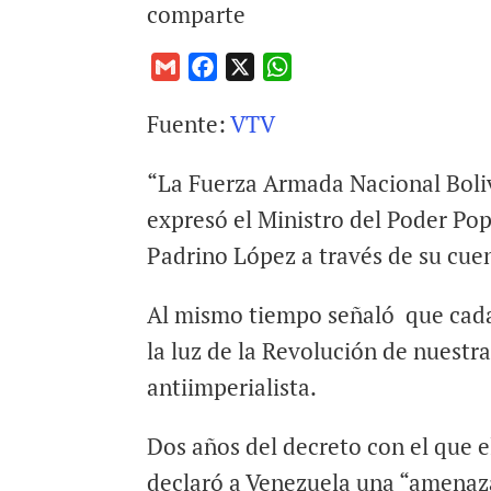
comparte
G
F
X
W
m
a
h
Fuente:
VTV
a
c
a
i
e
t
“La Fuerza Armada Nacional Boliv
l
b
s
o
A
expresó el Ministro del Poder Pop
o
p
Padrino López a través de su cuent
k
p
Al mismo tiempo señaló que cad
la luz de la Revolución de nuestr
antiimperialista.
Dos años del decreto con el que 
declaró a Venezuela una “amenaza