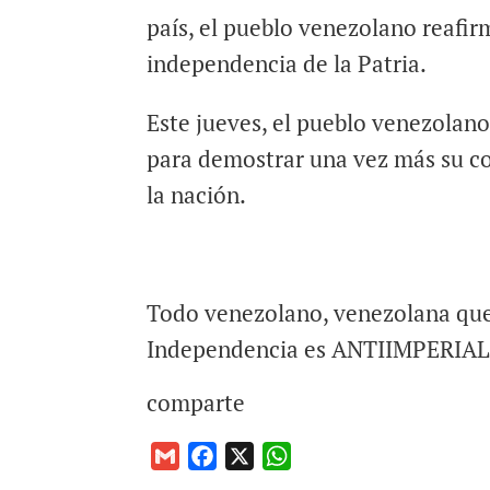
país, el pueblo venezolano reafir
independencia de la Patria.
Este jueves, el pueblo venezolano
para demostrar una vez más su co
la nación.
Todo venezolano, venezolana que 
Independencia es ANTIIMPERIALI
comparte
G
F
X
W
m
a
h