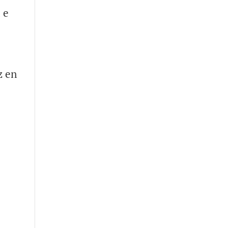
 e
z en