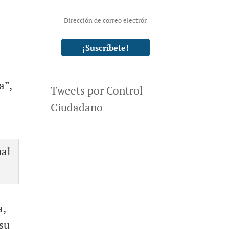
a”,
Tweets por Control
Ciudadano
a,
 su